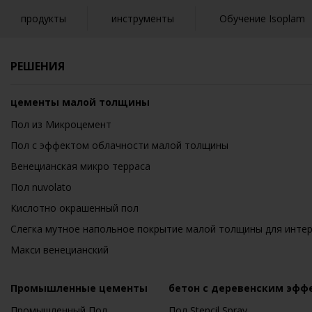
продукты
инструменты
Обучение Isoplam
РЕШЕНИЯ
цементы малой толщины
Пол из Микроцемент
Пол с эффектом облачности малой толщины
Венецианская микро терраса
Пол nuvolato
Кислотно окрашенный пол
Слегка мутное напольное покрытие малой толщины для инте
Макси венецианский
Промышленные цементы
бетон с деревенским эфф
Промышленный Пол
Пол Stencil Spray