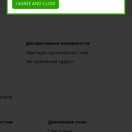
I AGREE AND CLOSE
Tutorial
Декоративные поверхности
Имитация кортеновской стали
Металлический эффект
рьеров
ектом
Дренажные полы
Слив гравия