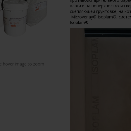
противоиспарительного барье
влаги и на поверхностях из к
сцепляющей грунтовке, на ко
Microverlay® Isoplam®, сист
Isoplam®.
 hover image to zoom