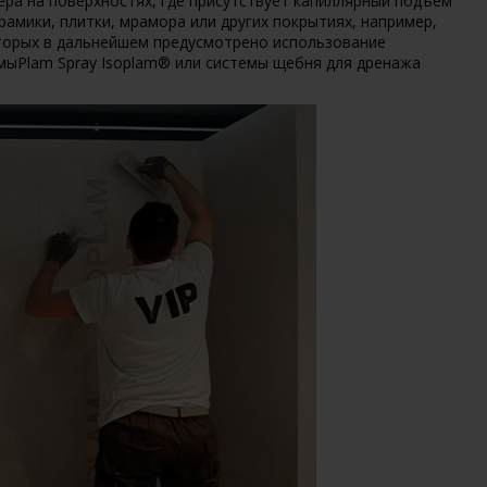
ра на поверхностях, где присутствует капиллярный подъем
ерамики, плитки, мрамора или других покрытиях, например,
торых в дальнейшем предусмотрено использование
емыPlam Spray Isoplam® или системы щебня для дренажа