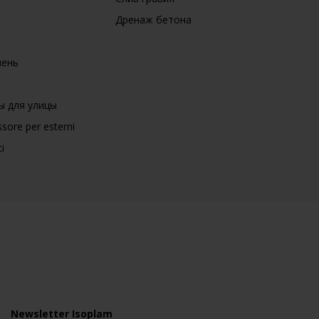
Дренаж бетона
мень
ы для улицы
sore per esterni
i
Newsletter Isoplam