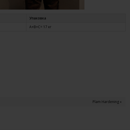
Упаковка
A+B+C= 17 кг
Plam Hardening »