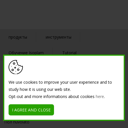
продукты
инструменты
Обучение Isoplam
Tutorial
РЕШЕНИЯ
We use cookies to improve your user experience and to
цементы малой толщины
study how it is using our web site.
Пол из Микроцемент
Opt-out and more informations about cookies
here
.
Пол с эффектом облачности малой толщины
I AGREE AND CLOSE
Венецианская микро терраса
Пол nuvolato