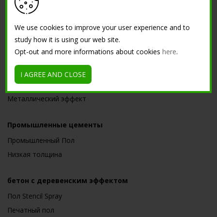
Кислотно окрашенный пол
Слегка мутное напольное покрытие малой толщины для
We use cookies to improve your user experience and to
интерьеров
study how it is using our web site.
Макси венецианский
Opt-out and more informations about cookies
here
.
Декоративные поверхности
I AGREE AND CLOSE
Имитация кортеновской стали
Металлический эффект
Промышленные цементы
Промышленный Пол
Низкая толщина
бетон с деревенским эффектом
Пол Stencil Spray
Печатный пол