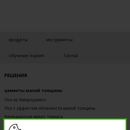
продукты
инструменты
Обучение Isoplam
Tutorial
РЕШЕНИЯ
цементы малой толщины
Пол из Микроцемент
Пол с эффектом облачности малой толщины
Венецианская микро терраса
Пол nuvolato