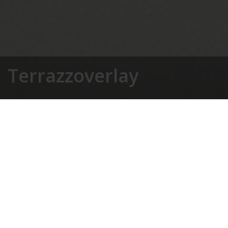
Terrazzoverlay
Home page
»
Проекты
»
Terrazzoverlay