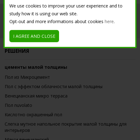
We use cookies to improve your user experience and to
продукты
инструменты
study how it is using our web site.
Opt-out and more informations about cookies
here
.
Обучение Isoplam
Tutorial
I AGREE AND CLOSE
РЕШЕНИЯ
цементы малой толщины
Пол из Микроцемент
Пол с эффектом облачности малой толщины
Венецианская микро терраса
Пол nuvolato
Кислотно окрашенный пол
Слегка мутное напольное покрытие малой толщины для
интерьеров
Макси венецианский