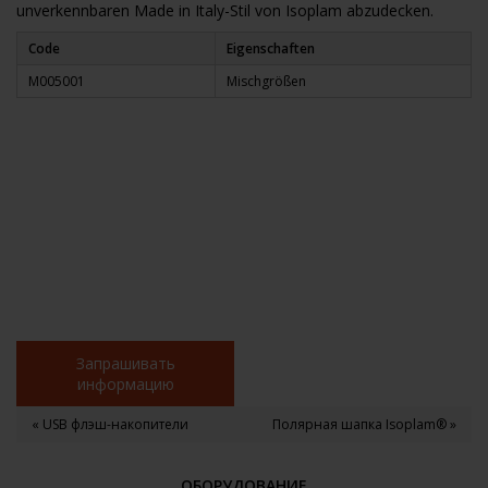
unverkennbaren Made in Italy-Stil von Isoplam abzudecken.
Code
Eigenschaften
M005001
Mischgrößen
Запрашивать
информацию
« USB флэш-накопители
Полярная шапка Isoplam® »
ОБОРУДОВАНИЕ