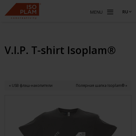
RU
MENU
V.I.P. T-shirt Isoplam®
« USB флэш-накопители
Полярная шапка Isoplam® »