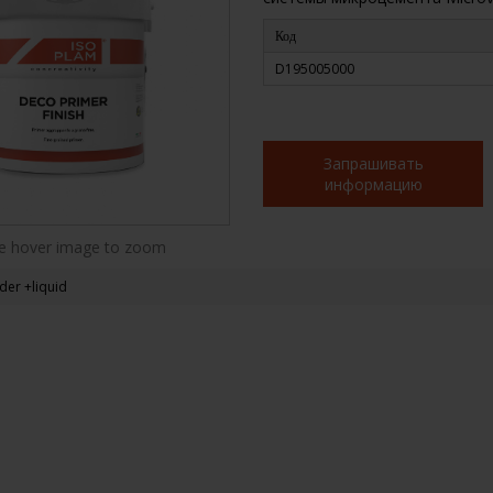
Код
D195005000
Запрашивать
информацию
 hover image to zoom
der +liquid