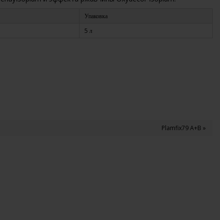
Упаковка
5
л
Plamfix79 A+B »