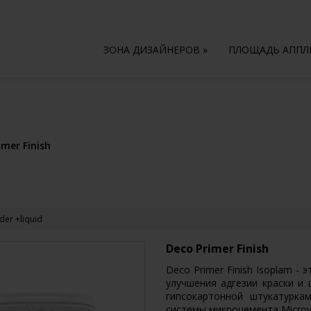
ЗОНА ДИЗАЙНЕРОВ
»
ПЛОЩАДЬ АПП
imer Finish
der +liquid
Deco Primer Finish
Deco Primer Finish Isoplam -
улучшения адгезии краски и 
гипсокартонной штукатурка
системы микроцемента Microve