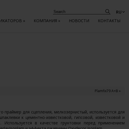
RU
ЛИКАТОРОВ
»
КОМПАНИЯ
»
НОВОСТИ
КОНТАКТЫ
Plamfix79 A+B »
 это праймер для сцепления, мелкозернистый, используется для
шпаклевки к цементно-известковой, гипсовой, известковой и
м. Используется в качестве грунтовки перед применением
rlayIsoplam и эффекта ржавчины Oxydecor Isoplam.