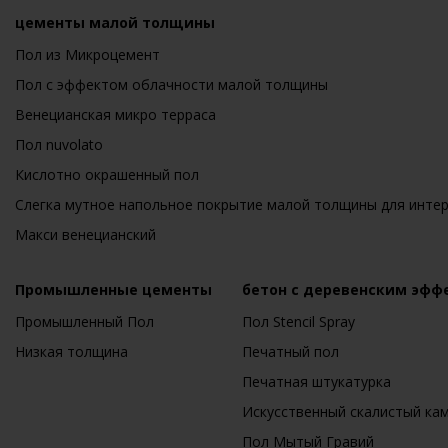
цементы малой толщины
Пол из Микроцемент
Пол с эффектом облачности малой толщины
Венецианская микро терраса
Пол nuvolato
Кислотно окрашенный пол
Слегка мутное напольное покрытие малой толщины для инте
Макси венецианский
Промышленные цементы
бетон с деревенским эфф
Промышленный Пол
Пол Stencil Spray
Низкая толщина
Печатный пол
Печатная штукатурка
Искусственный скалистый ка
Пол Мытый Гравий