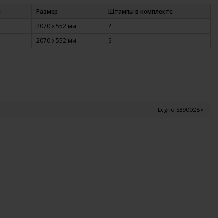
и
Размер
Штампы в комплекте
2070 x 552 мм
2
2070 x 552 мм
6
Legno S390028 »