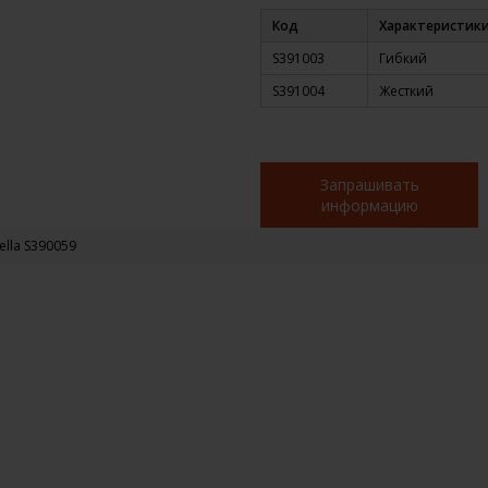
Код
Характеристик
S391003
Гибкий
S391004
Жесткий
Запрашивать
информацию
 Sella S390059