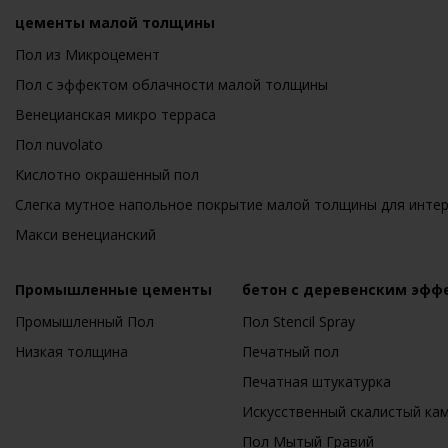
цементы малой толщины
Пол из Микроцемент
Пол с эффектом облачности малой толщины
Венецианская микро терраса
Пол nuvolato
Кислотно окрашенный пол
Слегка мутное напольное покрытие малой толщины для инте
Макси венецианский
Промышленные цементы
бетон с деревенским эфф
Промышленный Пол
Пол Stencil Spray
Низкая толщина
Печатный пол
Печатная штукатурка
Искусственный скалистый ка
Пол Мытый Гравий