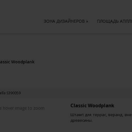
ЗОНА ДИЗАЙНЕРОВ
»
ПЛОЩАДЬ АПП
lassic Woodplank
 Sella S390059
Classic Woodplank
 hover image to zoom
Штамп для террас, веранд, вн
древесины.